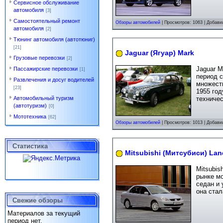
Сервисное обслуживание
автомобиля
[3]
Самостоятельный ремонт
Обзоры автомобилей
| Просмотров: 1063 | Добави
автомобиля
[2]
Тюнинг автомобиля (автотюниг)
[21]
Jaguar (Ягуар) Mark
Грузовые перевозки
[2]
Jaguar M
Пассажирские перевозки
[1]
период с
Развлечения и досуг водителей
множест
[23]
1955 год
Автомобильный туризм
техничес
(автотуризм)
[0]
Мототехника
[62]
Обзоры автомобилей
| Просмотров: 1013 | Добави
Статистика
Mitsubishi (Митсубиси) Lanc
Mitsubis
рынке мо
седан и 
она стал
Свежие обзоры
Материалов за текущий
период нет.