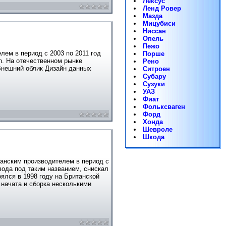
Лексус
Ленд Ровер
Мазда
Мицубиси
Ниссан
Опель
Пежо
лем в период с 2003 по 2011 год
Порше
n. На отечественном рынке
Рено
Внешний облик Дизайн данных
Ситроен
Субару
Сузуки
УАЗ
Фиат
Фольксваген
Форд
Хонда
Шевроле
Шкода
анским производителем в период с
вода под таким названием, снискал
ялся в 1998 году на Британской
 начата и сборка несколькими