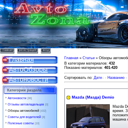
главная
регистрация
вход
Главная
Главная
»
Статьи
» Обзоры автомоб
В категории материалов
:
432
Показано материалов
:
401-420
АвтоОбзоры
Сортировать по
:
Дате
·
Названию
·
Автоновости
Категории раздела
Mazda (Мазда) Demio
Автоновости
[86]
Отзывы автовладельцев
[0]
Mazda D
время. З
Обзоры автомобилей
[432]
положите
Советы для водителей
[8]
машина с
Полезные советы
[10]