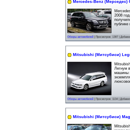
Mercedes-Benz (Мерседес) 
Mercede
2008 год
получил
публике 
Обзоры автомобилей
| Просмотров: 1387 | Добави
Mitsubishi (Митсубиси) Le
Mitsubis
Легнум 
машины 
экземпл
люксовог
Обзоры автомобилей
| Просмотров: 1134 | Добави
Mitsubishi (Митсубиси) Ma
Mitsubis