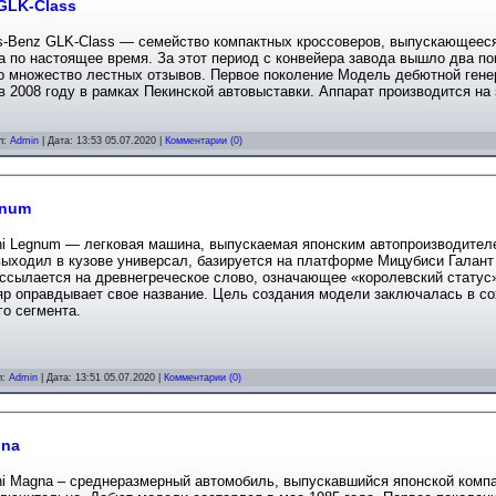
GLK-Class
s-Benz GLK-Class — семейство компактных кроссоверов, выпускающеес
а по настоящее время. За этот период с конвейера завода вышло два п
о множество лестных отзывов. Первое поколение Модель дебютной гене
в 2008 году в рамках Пекинской автовыставки. Аппарат производится на
л:
Admin
| Дата:
13:53 05.07.2020
|
Комментарии (0)
gnum
hi Legnum — легковая машина, выпускаемая японским автопроизводителем
выходил в кузове универсал, базируется на платформе Мицубиси Галант
ссылается на древнегреческое слово, означающее «королевский статус»
яр оправдывает свое название. Цель создания модели заключалась в со
о сегмента.
л:
Admin
| Дата:
13:51 05.07.2020
|
Комментарии (0)
gna
hi Magna – среднеразмерный автомобиль, выпускавшийся японской компа