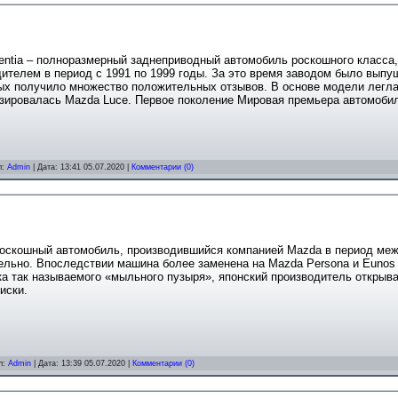
entia – полноразмерный заднеприводный автомобиль роскошного класса
ителем в период с 1991 по 1999 годы. За это время заводом было выпу
рых получило множество положительных отзывов. В основе модели легла
зировалась Mazda Luce. Первое поколение Мировая премьера автомобил
л:
Admin
| Дата:
13:41 05.07.2020
|
Комментарии (0)
роскошный автомобиль, производившийся компанией Mazda в период меж
льно. Впоследствии машина более заменена на Mazda Persona и Eunos 
а так называемого «мыльного пузыря», японский производитель открыв
иски.
л:
Admin
| Дата:
13:39 05.07.2020
|
Комментарии (0)