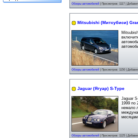
Обзоры автомобилей
| Просмотров: 1117 | Добави
Mitsubishi (Митсубиси) Gra
Mitsubis
включите
автомоб
автомоб
Обзоры автомобилей
| Просмотров: 1150 | Добави
Jaguar (Ягуар) S-Type
Jaguar 
1999 по 
немало л
междунар
месяцам
Обзоры автомобилей
| Просмотров: 1125 | Добави