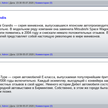
л:
Admin
| Дата:
15:30 05.07.2020
|
Комментарии (0)
ndis
hi Grandis — серия минивэнов, выпускавшаяся японским автопроизводите
льно. В модельном ряду компании она заменила Mitsubishi Space Wago
или появились в 2004 году и снискали немало положительных отзывов. 
илей представляет собой настоящую революцию в мире минивэнов.
л:
Admin
| Дата:
13:59 05.07.2020
|
Комментарии (0)
S-Type — серия автомобилей Е-класса, выпускаемая популярнейшим брит
2008 годы включительно. Каждый экземпляр, выходящий с конвейера за
естных отзывов в свой адрес. Немного истории Дебют автомобиля состо
одной автовыставке в Бирмингеме. Собственно, в этом же городе была
и позже.
л:
Admin
| Дата:
13:58 05.07.2020
|
Комментарии (0)