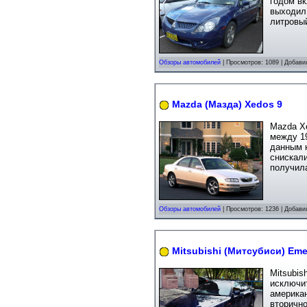
годом вк
выходил 
литровый
Обзоры автомобилей
| Просмотров: 1089 | Добави
Mazda (Мазда) Xedos 9
Mazda X
между 19
данным н
снискали
получила
Обзоры автомобилей
| Просмотров: 1236 | Добави
Mitsubishi (Митсубиси) Em
Mitsubis
исключит
американ
вторично