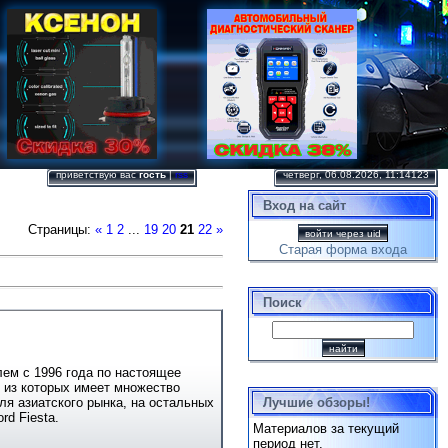
приветствую вас
гость
|
rss
четверг, 06.08.2026, 11:14123
Вход на сайт
Страницы
:
«
1
2
...
19
20
21
22
»
войти через uid
Старая форма входа
Поиск
ем с 1996 года по настоящее
е из которых имеет множество
Лучшие обзоры!
ля азиатского рынка, на остальных
d Fiesta.
Материалов за текущий
период нет.