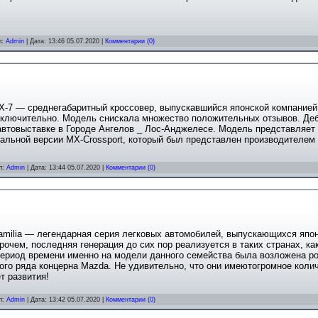
л:
Admin
| Дата:
13:46 05.07.2020
|
Комментарии (0)
X-7 — среднегабаритный кроссовер, выпускавшийся японской компанией 
включительно. Модель снискала множество положительных отзывов. Деб
автовыставке в Городе Ангелов _ Лос-Анджелесе. Модель представляет
альной версии MX-Crossport, который был представлен производителем 
л:
Admin
| Дата:
13:44 05.07.2020
|
Комментарии (0)
milia — легендарная серия легковых автомобилей, выпускающихся япон
рочем, последняя генерация до сих пор реализуется в таких странах, ка
период времени именно на модели данного семейства была возложена р
го ряда концерна Mazda. Не удивительно, что они имеютогромное коли
т развития!
л:
Admin
| Дата:
13:42 05.07.2020
|
Комментарии (0)