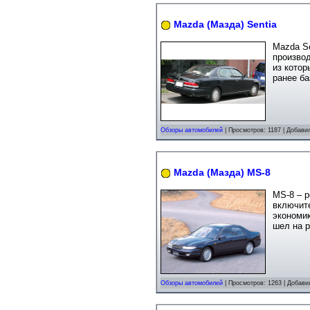
Mazda (Мазда) Sentia
Mazda S
производ
из кото
ранее ба
Обзоры автомобилей
| Просмотров: 1187 | Добави
Mazda (Мазда) MS-8
MS-8 – 
включите
экономик
шел на р
Обзоры автомобилей
| Просмотров: 1263 | Добави