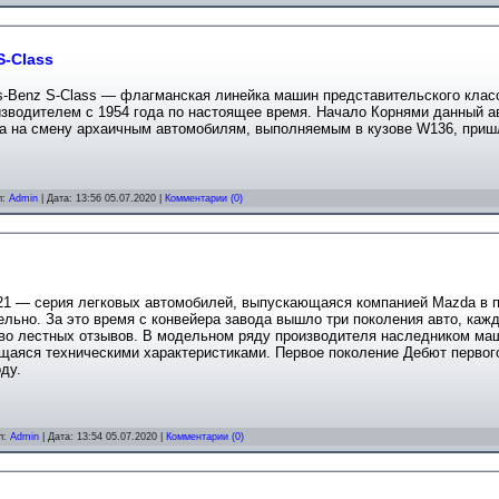
S-Class
s-Benz S-Class — флагманская линейка машин представительского кла
зводителем с 1954 года по настоящее время. Начало Корнями данный а
гда на смену архаичным автомобилям, выполняемым в кузове W136, приш
л:
Admin
| Дата:
13:56 05.07.2020
|
Комментарии (0)
21 — серия легковых автомобилей, выпускающаяся компанией Mazda в п
льно. За это время с конвейера завода вышло три поколения авто, каж
во лестных отзывов. В модельном ряду производителя наследником ма
щаяся техническими характеристиками. Первое поколение Дебют первог
оду.
л:
Admin
| Дата:
13:54 05.07.2020
|
Комментарии (0)