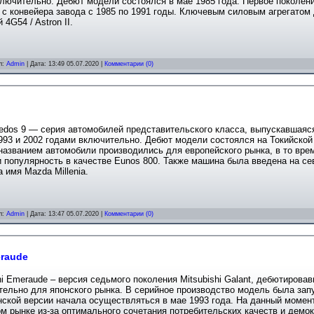
лючительно. Дебют модели состоялся в мае 1985 года. Первое поколен
с конвейера завода с 1985 по 1991 годы. Ключевым силовым агрегатом 
 4G54 / Astron II.
л:
Admin
| Дата:
13:49 05.07.2020
|
Комментарии (0)
edos 9 — серия автомобилей представительского класса, выпускавшаяся
93 и 2002 годами включительно. Дебют модели состоялся на Токийской 
азванием автомобили производились для европейского рынка, в то врем
 популярность в качестве Eunos 800. Также машина была введена на се
 имя Mazda Millenia.
л:
Admin
| Дата:
13:47 05.07.2020
|
Комментарии (0)
eraude
hi Emeraude – версия седьмого поколения Mitsubishi Galant, дебютирова
ельно для японского рынка. В серийное производство модель была запу
ской версии начала осуществляться в мае 1993 года. На данный момен
м рынке из-за оптимального сочетания потребительских качеств и демо