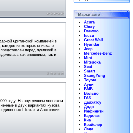
Марки авто
Acura
Chery
Daewoo
Isuzu
Great Wall
дарной британской компанией в
Hyundai
, каждое из которых снискало
Jeep
представлен перед публикой в
Mercedes-Benz
ыделялась как внешними, так и
Mini
Mitsuoka
Seat
Smart
SsangYong
Toyota
Ауди
БМВ
Вольво
ГАЗ
2000 году. На внутреннем японском
Дайхатсу
ненные в двух вариантах кузова:
Додж
Соединенных Штатах и Австралии
Инфинити
Кадилак
Киа
Крайслер
Лада