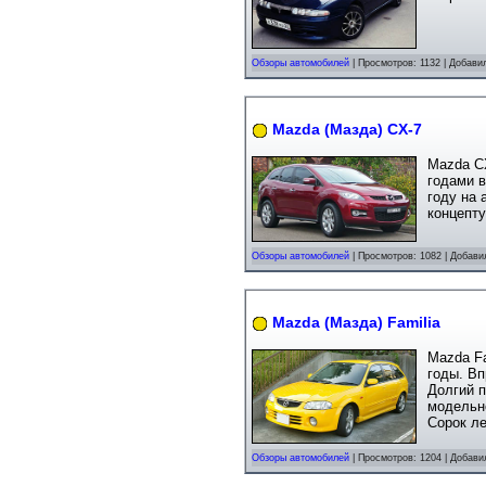
Обзоры автомобилей
| Просмотров: 1132 | Добави
Mazda (Мазда) CX-7
Mazda C
годами 
году на 
концепту
Обзоры автомобилей
| Просмотров: 1082 | Добави
Mazda (Мазда) Familia
Mazda Fa
годы. Вп
Долгий 
модельно
Сорок ле
Обзоры автомобилей
| Просмотров: 1204 | Добави