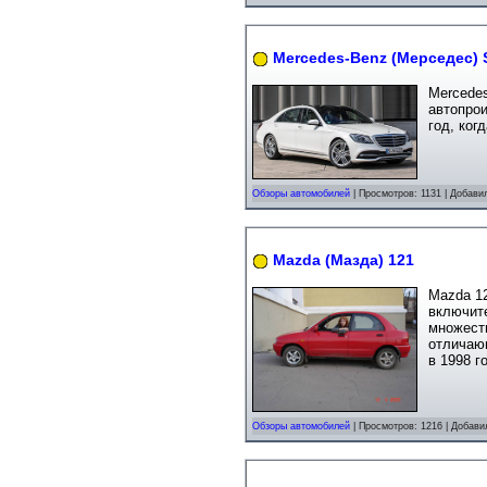
Mercedes-Benz (Мерседес) 
Mercede
автопрои
год, ко
Обзоры автомобилей
| Просмотров: 1131 | Добави
Mazda (Мазда) 121
Mazda 1
включите
множест
отличаю
в 1998 г
Обзоры автомобилей
| Просмотров: 1216 | Добави