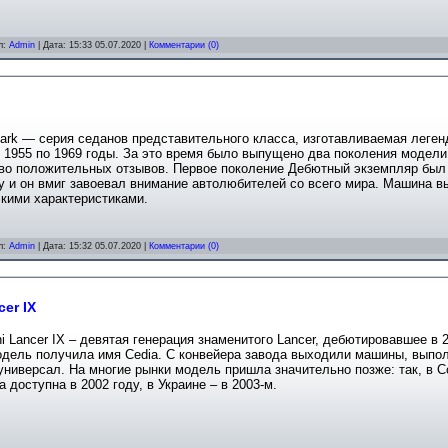
л:
Admin
| Дата:
15:33 05.07.2020
|
Комментарии (0)
ark — серия седанов представительного класса, изготавливаемая леген
 1955 по 1969 годы. За это время было выпущено два поколения модели
во положительных отзывов. Первое поколение Дебютный экземпляр был 
у и он вмиг завоевал внимание автолюбителей со всего мира. Машина в
кими характеристиками.
л:
Admin
| Дата:
15:32 05.07.2020
|
Комментарии (0)
er IX
hi Lancer IX – девятая генерация знаменитого Lancer, дебютировавшее в 
дель получила имя Cedia. С конвейера завода выходили машины, выпол
универсал. На многие рынки модель пришла значительно позже: так, в 
а доступна в 2002 году, в Украине – в 2003-м.