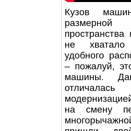
Кузов маши
размерной
пространства 
не хватало
удобного рас
– пожалуй, э
машины. Да
отличалас
модернизацие
на смену п
многорычажн