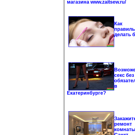
магазина www.zaitsew.ru/
Как
правил
делать 
Возможе
секс без
обязате
в
Екатеринбурге?
Закажит
ремонт
комнаты
Санкт-