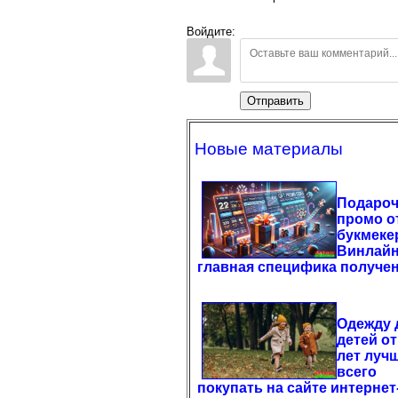
Войдите:
Отправить
Новые материалы
Подаро
промо о
букмеке
Винлайн
главная специфика получе
Одежду 
детей от
лет луч
всего
покупать на сайте интернет