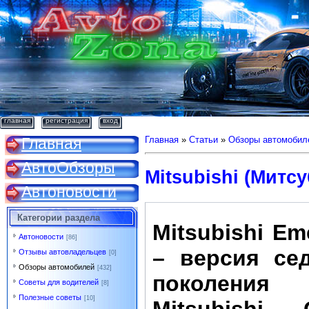
главная
регистрация
вход
Главная
Главная
»
Статьи
»
Обзоры автомобил
АвтоОбзоры
Mitsubishi (Митс
Автоновости
Категории раздела
Mitsubishi Em
Автоновости
[86]
– версия се
Отзывы автовладельцев
[0]
Обзоры автомобилей
[432]
поколения
Советы для водителей
[8]
Полезные советы
[10]