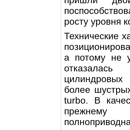
пришли дво
поспособство
росту уровня 
Технические х
позиционирова
а потому не 
отказалас
цилиндровых
более шустрых
turbo. В каче
прежнему
полноприводн