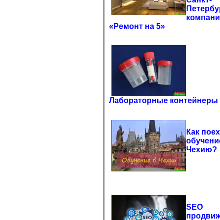
Петербу
компан
«Ремонт на 5»
Лабораторные контейнеры
Как поех
обучени
Чехию?
SEO
продви