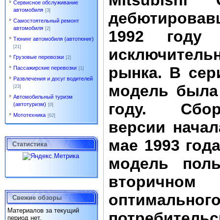
Mitsubishi G
Сервисное обслуживание
автомобиля
[3]
дебютировав
Самостоятельный ремонт
автомобиля
[2]
1992 году 
Тюнинг автомобиля (автотюниг)
[21]
исключител
Грузовые перевозки
[2]
рынка. В сер
Пассажирские перевозки
[1]
Развлечения и досуг водителей
модель была
[23]
Автомобильный туризм
году. Сбор
(автотуризм)
[0]
Мототехника
[62]
версии начал
мае 1993 год
Статистика
модель поль
вторично
оптималь
Свежие обзоры
Материалов за текущий
потребител
период нет.