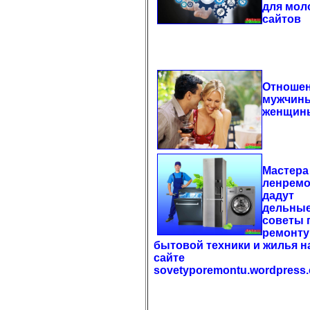
для мол
сайтов
Отноше
мужчин
женщин
Мастера
ленремо
дадут
дельны
советы 
ремонту
бытовой техники и жилья н
сайте
sovetyporemontu.wordpress