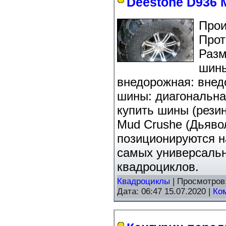
Deestone D936 
Про
Прот
Разм
шины
внедорожная: внед
шины: диагональна
купить шины (резин
Mud Crushe (Дьяво
позиционируются на
самых универсальн
квадроциклов.
Квадроциклы
| Просмотров
Дата:
06:47 15.07.2020
|
Ко