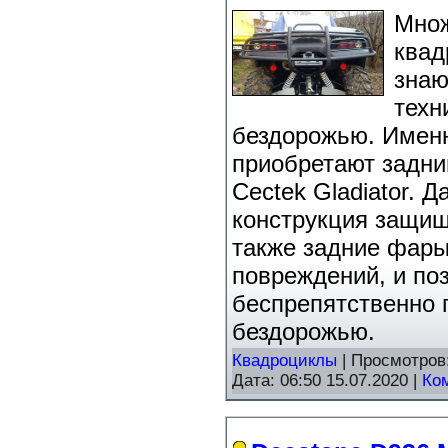
Множ
квад
знаю
техн
бездорожью. Именн
приобретают задни
Cectek Gladiator. 
конструкция защищ
также задние фары
повреждений, и по
беспрепятственно 
бездорожью.
Квадроциклы
| Просмотров
Дата:
06:50 15.07.2020
|
Ко