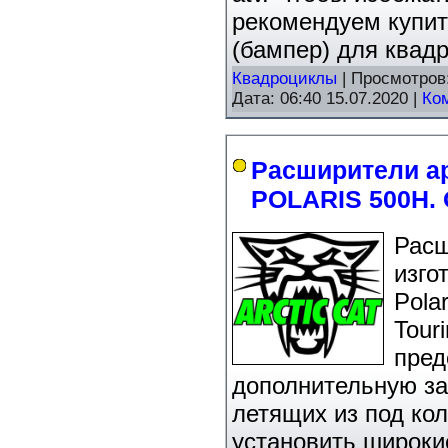
рекомендуем купит
(бампер) для квад
Квадроциклы
| Просмотров
Дата:
06:40 15.07.2020
|
Ко
Расширители а
POLARIS 500H. 
Расш
изго
Pola
Touri
пред
дополнительную за
летящих из под ко
установить широки