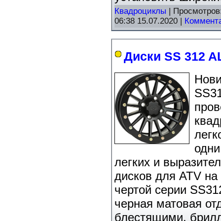
Квадроциклы
| Просмотров:
06:38 15.07.2020
|
Коммента
Диски SS 312 
Нови
SS31
пров
квад
легк
одни
легких и выразит
дисков для ATV на
чертой серии SS31
черная матовая от
блестящими, брил