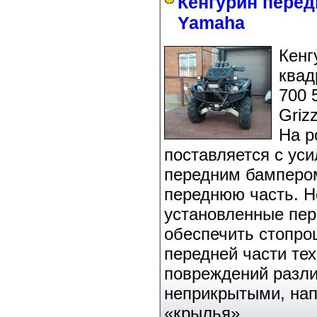
Кенгурин перед
Yamaha
Кенг
квад
700 
Griz
На р
поставляется с у
передним бамперо
переднюю часть. Н
установленные пер
обеспечить стопро
передней части тех
повреждений разли
неприкрытыми, нап
«крылья».