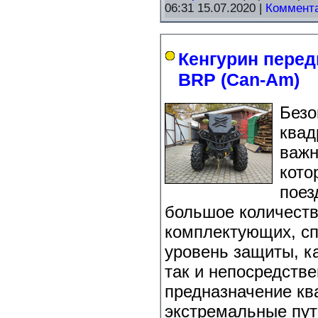
06:31 15.07.2020
|
Коммента
Кенгурин перед
BRP (Can-Am)
Безо
квад
важн
кото
поез
большое количест
комплектующих, сп
уровень защиты, ка
так и непосредств
предназначение кв
экстремальные пут