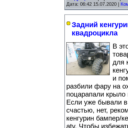
Дата:
06:42 15.07.2020
|
Ко
Задний кенгури
квадроцикла
В эт
това
для 
кенг
и по
разбили фару на о
поцарапали крыло
Если уже бывали в 
счастью, нет, реко
кенгурин бампер/к
atv. Чтобы избежат