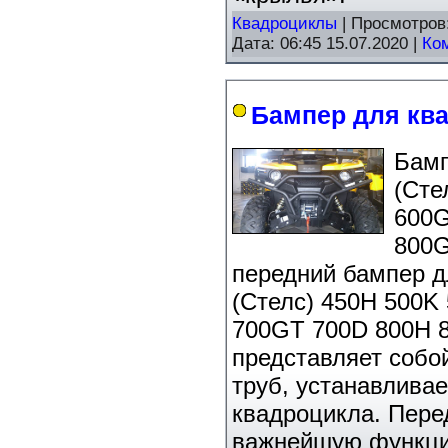
Квадроциклы
| Просмотров
Дата:
06:45 15.07.2020
|
Ко
Бампер для ква
Бамп
(Сте
600G
800G
передний бампер д
(Стелс) 450H 500K
700GT 700D 800H 
представляет собо
труб, устанавлива
квадроцикла. Пере
важнейшую функц