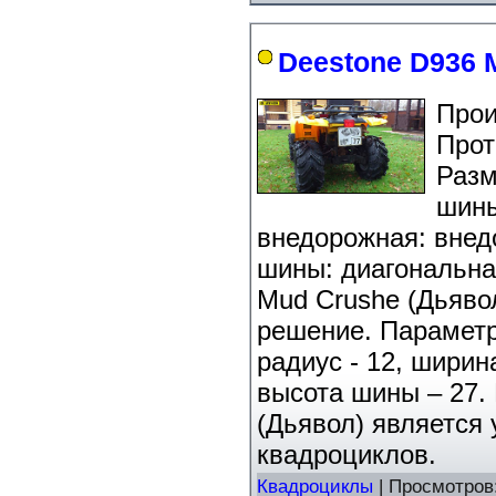
Deestone D936 
Про
Прот
Разм
шины
внедорожная: внед
шины: диагональна
Mud Crushe (Дьявол
решение. Парамет
радиус - 12, ширин
высота шины – 27.
(Дьявол) является
квадроциклов.
Квадроциклы
| Просмотров: