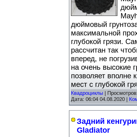
дюйм
Mayh
дюймовый грунтозац
максимальной про
глубокой грязи. С
рассчитан так что
вперед, не погрузи
на очень высокие 
позволяет вполне 
мест с глубокой гр
Квадроциклы
| Просмотров
Дата:
06:04 04.08.2020
|
Ко
Задний кенгури
Gladiator