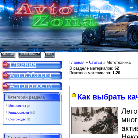
главная
регистрация
вход
Главная
Главная
»
Статьи
» Мототехника
В разделе материалов
:
62
Показано материалов
:
1-20
АвтоОбзоры
Автоновости
Как выбрать ка
Категории раздела
Мотоциклы
[0]
Лето
Квадроциклы
[60]
мног
Снегоходы
[2]
акти
Неко
Статистика