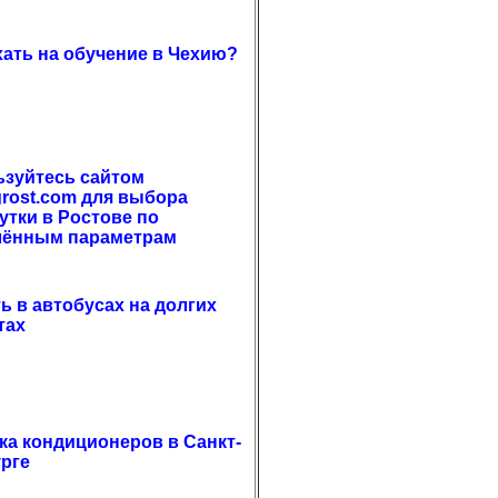
хать на обучение в Чехию?
зуйтесь сайтом
grost.com для выбора
утки в Ростове по
лённым параметрам
ть в автобусах на долгих
тах
ка кондиционеров в Санкт-
рге