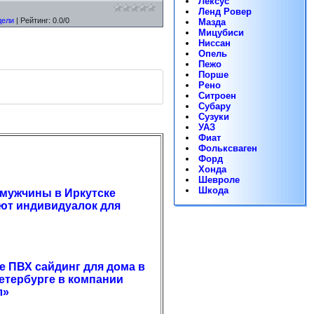
Лексус
Ленд Ровер
дели
|
Рейтинг
:
0.0
/
0
Мазда
Мицубиси
Ниссан
Опель
Пежо
Порше
Рено
Ситроен
Субару
Сузуки
УАЗ
Фиат
Фольксваген
Форд
Хонда
Шевроле
Шкода
мужчины в Иркутске
ют индивидуалок для
е ПВХ сайдинг для дома в
етербурге в компании
л»