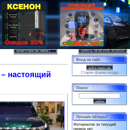
приветствую вас
гость
|
rss
суббота, 08.08.2026, 20:26123
Вход на сайт
войти через uid
 – настоящий
Старая форма входа
Поиск
Лучшие обзоры!
Материалов за текущий
период нет.