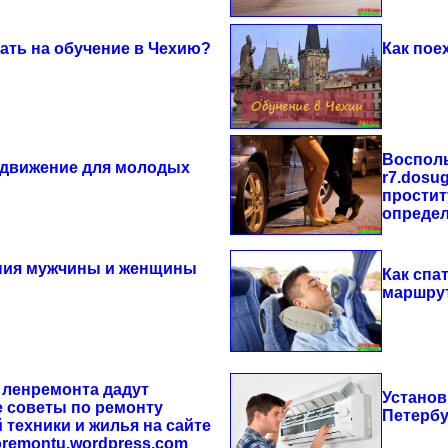
хать на обучение в Чехию?
Как пое
Восполь
движение для молодых
r7.dosu
простит
опреде
ия мужчины и женщины
Как спа
маршру
 ленремонта дадут
Установ
 советы по ремонту
Петербу
 техники и жилья на сайте
oremontu.wordpress.com