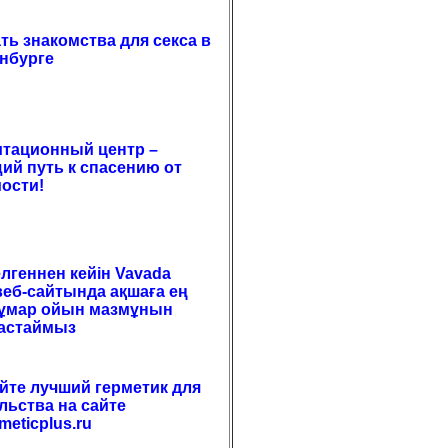
ать знакомства для секса в
нбурге
тационный центр –
ий путь к спасению от
ости!
елгеннен кейін Vavada
веб-сайтында ақшаға ең
құмар ойын мазмұнын
бастаймыз
те лучший герметик для
льства на сайте
meticplus.ru