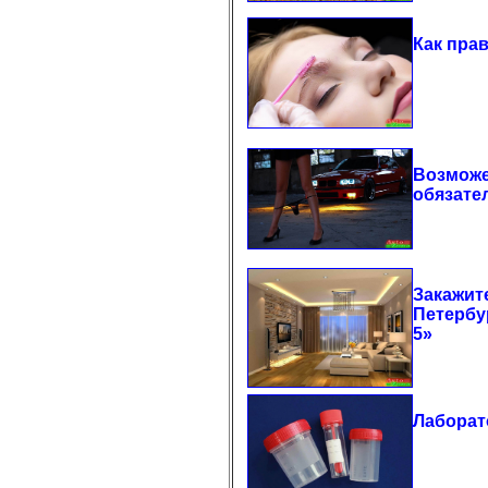
Как пра
Возможе
обязате
Закажит
Петербу
5»
Лаборат