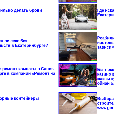
вильно делать брови
Где иск
Екатери
Реабили
н ли секс без
настоящ
льств в Екатеринбурге?
зависим
е ремонт комнаты в Санкт-
Біз тірк
рге в компании «Ремонт на
казино 
жақсы 
ойнай 
орные контейнеры
Выбирай
строите
www.ger