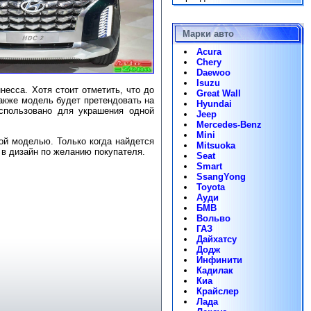
Марки авто
Acura
Chery
Daewoo
Isuzu
несса. Хотя стоит отметить, что до
Great Wall
также модель будет претендовать на
Hyundai
использовано для украшения одной
Jeep
Mercedes-Benz
Mini
ой моделью. Только когда найдется
Mitsuoka
 в дизайн по желанию покупателя.
Seat
Smart
SsangYong
Toyota
Ауди
БМВ
Вольво
ГАЗ
Дайхатсу
Додж
Инфинити
Кадилак
Киа
Крайслер
Лада