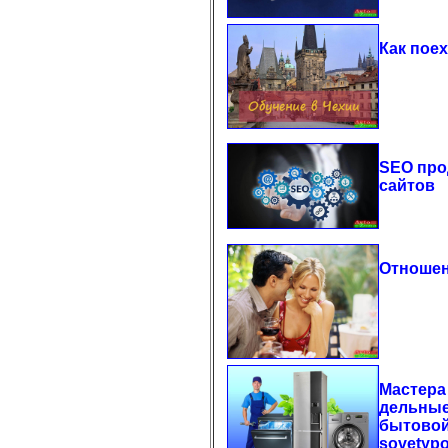
Как пое
SEO про
сайтов
Отношен
Мастера
дельные
бытовой
sovetyp