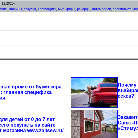
.12.2020)
ание
,
машины
,
покупки
,
Lamborghini
,
Мир
,
фары
,
рекорды
,
автомобили
,
специалист
,
мо
Почему 
ные промо от букмекера
выбира
: главная специфика
секса?
ия
Закажит
ля детей от 0 до 7 лет
Санкт-П
его покупать на сайте
«Стиму
-магазина www.zaitsew.ru/