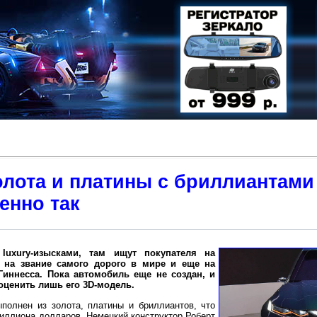
олота и платины с бриллиантами
енно так
luxury-изысками, там ищут покупателя на
т на звание самого дорого в мире и еще на
Гиннесса. Пока автомобиль еще не создан, и
оценить лишь его 3D-модель.
выполнен из золота, платины и бриллиантов, что
миллиона долларов. Немецкий конструктор Роберт