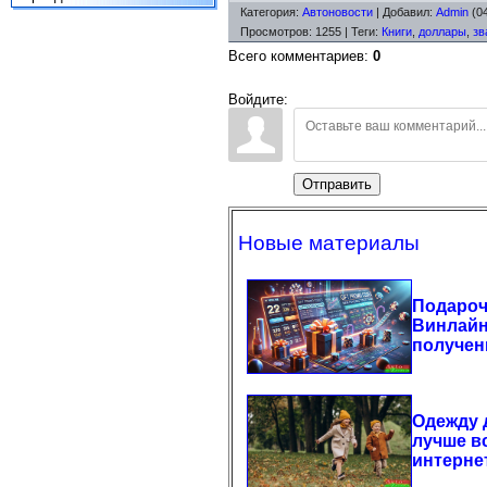
Категория
:
Автоновости
|
Добавил
:
Admin
(04
Просмотров
:
1255
|
Теги
:
Книги
,
доллары
,
зв
Всего комментариев
:
0
Войдите:
Отправить
Новые материалы
Подароч
Винлайн
получен
Одежду д
лучше вс
интернет