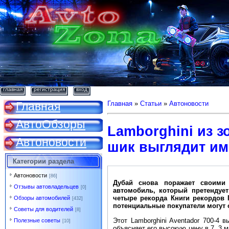
главная
регистрация
вход
Главная
Главная
»
Статьи
»
Автоновости
АвтоОбзоры
Lamborghini из з
Автоновости
шик выглядит им
Категории раздела
Автоновости
[86]
Дубай снова поражает своими 
Отзывы автовладельцев
[0]
автомобиль, который претендуе
четыре рекорда Книги рекордов 
Обзоры автомобилей
[432]
потенциальные покупатели могут 
Советы для водителей
[8]
Этот Lamborghini Aventador 700-4 
Полезные советы
[10]
объясняет его высокую цену в 7, 3 