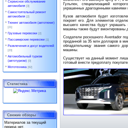
Сервисное обслуживание
Гульпен, специализацией которо
автомобиля
[3]
украшенных драгоценными камнями 
Самостоятельный ремонт
Кузов автомобиля будет изготовле
автомобиля
[2]
покроет его. Для элементов отделк
Тюнинг автомобиля (автотюниг)
высшего качества будут украшать 
[21]
машины также будут вмонтированы 
Грузовые перевозки
[2]
Создатели роcкошного Aventador по
Пассажирские перевозки
[1]
проданной за 35 млн долларов в мин
обладательницу звания самого дор
Развлечения и досуг водителей
машины.
[23]
Автомобильный туризм
Существует на данный момент лишь 
(автотуризм)
[0]
готовый внести предоплату покупате
Мототехника
[62]
Статистика
Свежие обзоры
Материалов за текущий
период нет.