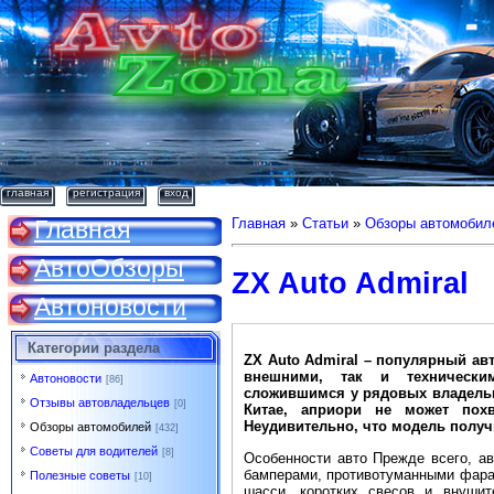
главная
регистрация
вход
Главная
Главная
»
Статьи
»
Обзоры автомобил
АвтоОбзоры
ZX Auto Admiral
Автоновости
Категории раздела
ZX Auto Admiral – популярный ав
внешними, так и техническим
Автоновости
[86]
сложившимся у рядовых владельце
Отзывы автовладельцев
[0]
Китае, априори не может похв
Неудивительно, что модель полу
Обзоры автомобилей
[432]
Советы для водителей
[8]
Особенности авто Прежде всего, а
бамперами, противотуманными фарам
Полезные советы
[10]
шасси, коротких свесов и внушит