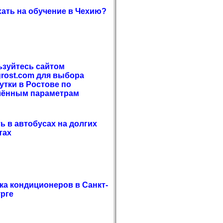
хать на обучение в Чехию?
зуйтесь сайтом
grost.com для выбора
утки в Ростове по
лённым параметрам
ть в автобусах на долгих
тах
ка кондиционеров в Санкт-
рге