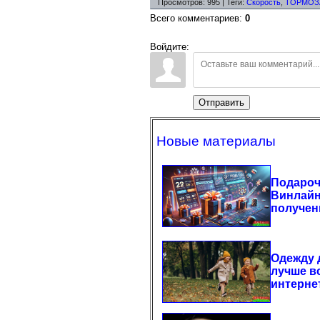
Просмотров
:
995
|
Теги
:
Скорость
,
ТОРМОЗ
Всего комментариев
:
0
Войдите:
Отправить
Новые материалы
Подароч
Винлайн
получен
Одежду д
лучше вс
интернет