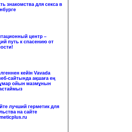
ать знакомства для секса в
нбурге
тационный центр –
ий путь к спасению от
ости!
елгеннен кейін Vavada
веб-сайтында ақшаға ең
құмар ойын мазмұнын
бастаймыз
те лучший герметик для
льства на сайте
meticplus.ru