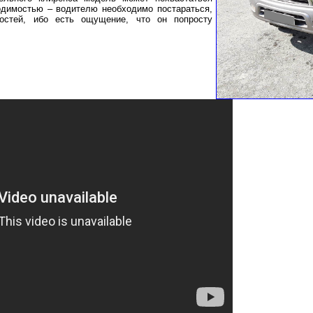
одимостью – водителю необходимо постараться,
остей, ибо есть ощущение, что он попросту