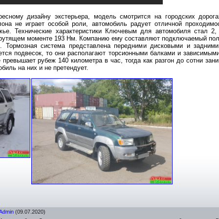
ресному дизайну экстерьера, модель смотрится на городских дорога
лона не играет особой роли, автомобиль радует отличной проходим
жье. Технические характеристики Ключевым для автомобиля стал 2,
рутящем моменте 193 Нм. Компанию ему составляют подключаемый полн
. Тормозная система представлена передними дисковыми и задними
ется подвесок, то они располагают торсионными балками и зависимым
превышает рубеж 140 километра в час, тогда как разгон до сотни зани
биль на них и не претендует.
Admin
(09.07.2020)