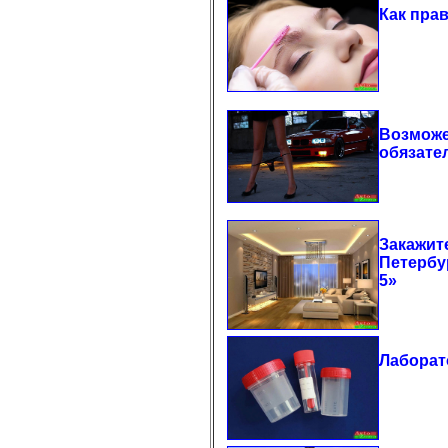
Как пра
Возможе
обязате
Закажит
Петербу
5»
Лаборат