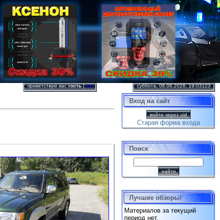
приветствую вас
гость
|
rss
суббота, 08.08.2026, 19:03123
Вход на сайт
войти через uid
Старая форма входа
Поиск
Лучшие обзоры!
Материалов за текущий
период нет.