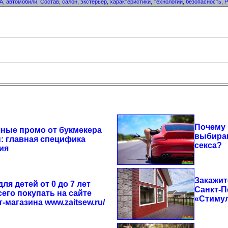
А
,
автомобили
,
Состав
,
салон
,
экстерьер
,
характеристики
,
технологии
,
безопасность
,
Р
Почему 
ные промо от букмекера
выбира
: главная специфика
секса?
ия
Закажит
ля детей от 0 до 7 лет
Санкт-П
его покупать на сайте
«Стиму
-магазина www.zaitsew.ru/