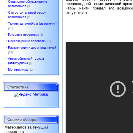
Сервисное обслуживание
превосходной геометрической прох
автомобиля
[3]
чтобы найти предел его возможн
отсутствует.
Самостоятельный ремонт
автомобиля
[2]
Тюнинг автомобиля (автотюниг)
[21]
Грузовые перевозки
[2]
Пассажирские перевозки
[1]
Развлечения и досуг водителей
[23]
Автомобильный туризм
(автотуризм)
[0]
Мототехника
[62]
Статистика
Свежие обзоры
Материалов за текущий
период нет.