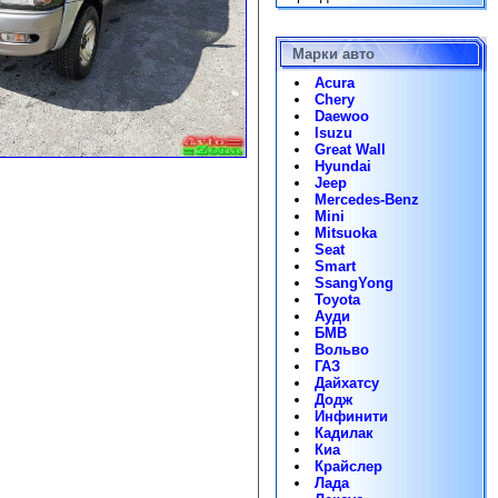
Марки авто
Acura
Chery
Daewoo
Isuzu
Great Wall
Hyundai
Jeep
Mercedes-Benz
Mini
Mitsuoka
Seat
Smart
SsangYong
Toyota
Ауди
БМВ
Вольво
ГАЗ
Дайхатсу
Додж
Инфинити
Кадилак
Киа
Крайслер
Лада