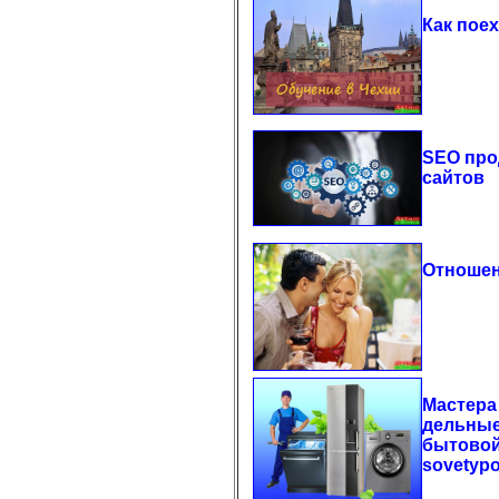
Как пое
SEO про
сайтов
Отношен
Мастера
дельные
бытовой
sovetyp