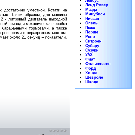
Лексус
Ленд Ровер
Мазда
х достаточно уместной. Кстати на
Мицубиси
остью. Таким образом, для машины
Ниссан
 2 - литровый двигатель выходной
Опель
ый привод и механическая коробка
Пежо
 барабанными тормозами, а также
Порше
и рессорами с неразрезным мостом.
Рено
мает около 21 секунд – показатели,
Ситроен
Субару
Сузуки
УАЗ
Фиат
Фольксваген
Форд
Хонда
Шевроле
Шкода