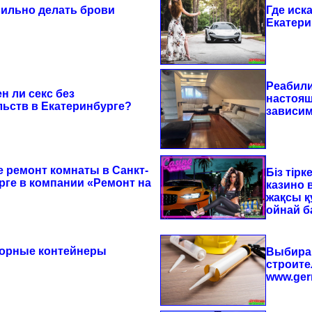
вильно делать брови
Где иск
Екатери
Реабили
н ли секс без
настоящ
льств в Екатеринбурге?
зависим
е ремонт комнаты в Санкт-
Біз тірк
рге в компании «Ремонт на
казино 
жақсы 
ойнай 
орные контейнеры
Выбирай
строите
www.ger