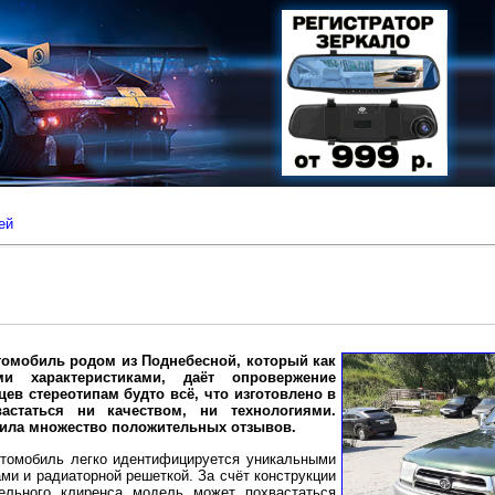
ей
томобиль родом из Поднебесной, который как
и характеристиками, даёт опровержение
в стереотипам будто всё, что изготовлено в
астаться ни качеством, ни технологиями.
чила множество положительных отзывов.
втомобиль легко идентифицируется уникальными
и и радиаторной решеткой. За счёт конструкции
ельного клиренса модель может похвастаться