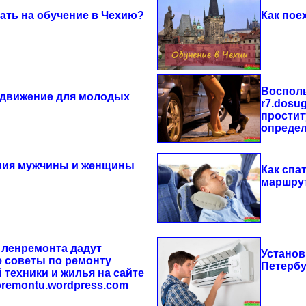
хать на обучение в Чехию?
Как пое
Восполь
движение для молодых
r7.dosu
простит
опреде
ия мужчины и женщины
Как спа
маршру
 ленремонта дадут
Установ
 советы по ремонту
Петербу
 техники и жилья на сайте
oremontu.wordpress.com