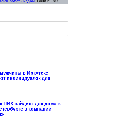
азгон
,
радость
,
модели
|
Рейтинг
:
0.0
/
0
мужчины в Иркутске
ют индивидуалок для
е ПВХ сайдинг для дома в
етербурге в компании
л»