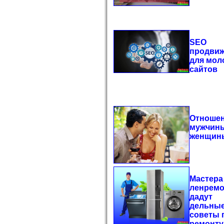
SEO
продви
для мол
сайтов
Отноше
мужчин
женщин
Мастера
ленремо
дадут
дельны
советы 
ремонту