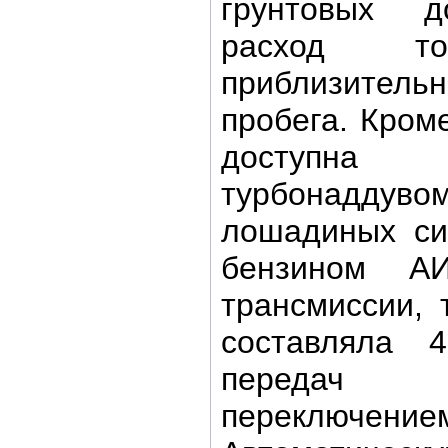
грунтовых д
расход то
приблизительн
пробега. Кром
доступна
турбонаддуво
лошадиных си
бензином АИ
трансмиссии, 
составляла 4
передач 
переключе