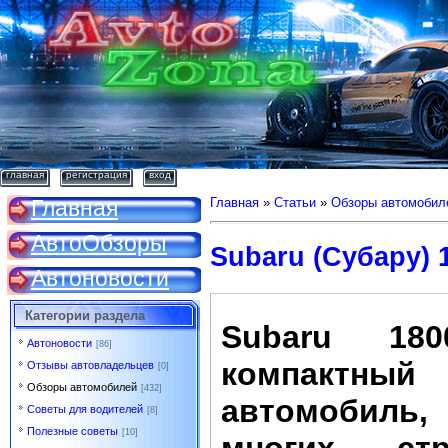
главная
регистрация
вход
Главная
Главная
»
Статьи
»
Обзоры автомобил
АвтоОбзоры
Subaru (Субару) 
Автоновости
Категории раздела
Subaru 1
Автоновости
[86]
компактный
Отзывы автовладельцев
[0]
Обзоры автомобилей
[432]
автомобил
Советы для водителей
[8]
Полезные советы
[10]