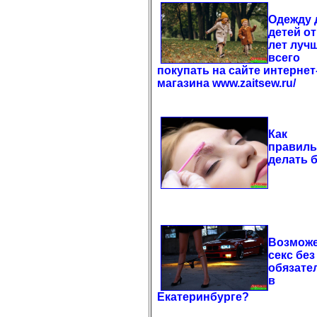
Одежду 
детей от
лет луч
всего
покупать на сайте интернет
магазина www.zaitsew.ru/
Как
правил
делать 
Возможе
секс без
обязате
в
Екатеринбурге?