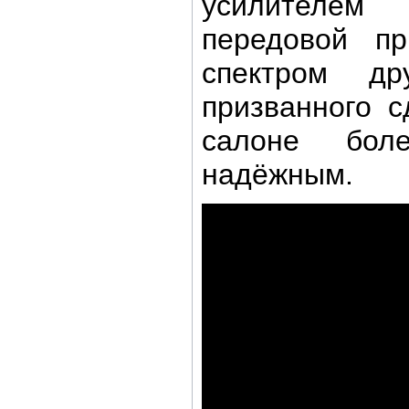
усилителем
передовой п
спектром дру
призванного 
салоне бол
надёжным.