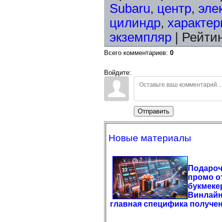
Subaru
,
центр
,
эле
цилиндр
,
характер
экземпляр
|
Рейти
Всего комментариев
:
0
Войдите:
Отправить
Новые материалы
Подаро
промо о
букмеке
Винлайн
главная специфика получе