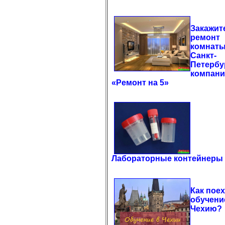
Закажит
ремонт
комнаты
Санкт-
Петербу
компан
«Ремонт на 5»
Лабораторные контейнеры
Как поех
обучени
Чехию?