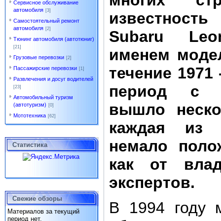
многих стр
Сервисное обслуживание
автомобиля
[3]
известност
Самостоятельный ремонт
автомобиля
[2]
Subaru Le
Тюнинг автомобиля (автотюниг)
[21]
именем моде
Грузовые перевозки
[2]
течение 1971 
Пассажирские перевозки
[1]
Развлечения и досуг водителей
период с к
[23]
Автомобильный туризм
вышло неско
(автотуризм)
[0]
Мототехника
[62]
каждая из 
немало поло
Статистика
как от вла
экспертов.
Свежие обзоры
В 1994 году 
Материалов за текущий
период нет.