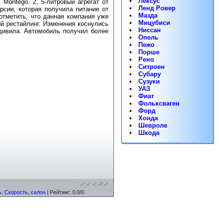
Лексус
Montego. 2, 5-литровый агрегат от
Ленд Ровер
рсии, которая получила питание от
Мазда
отметить, что данная компания уже
Мицубиси
й рестайлинг. Изменения коснулись
Ниссан
дивила. Автомобиль получил более
Опель
Пежо
Порше
Рено
Ситроен
Субару
Сузуки
УАЗ
Фиат
Фольксваген
Форд
Хонда
Шевроле
Шкода
ь
,
Скорость
,
салон
|
Рейтинг
:
0.0
/
0