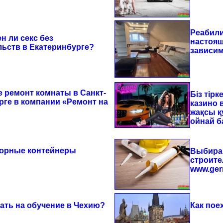
Реабили
н ли секс без
настоящ
льств в Екатеринбурге?
зависим
е ремонт комнаты в Санкт-
Біз тірк
рге в компании «Ремонт на
казино 
жақсы 
ойнай 
орные контейнеры
Выбирай
строите
www.ger
хать на обучение в Чехию?
Как пое