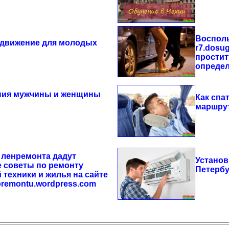
Восполь
движение для молодых
r7.dosu
простит
опреде
ия мужчины и женщины
Как спа
маршру
 ленремонта дадут
Установ
 советы по ремонту
Петербу
 техники и жилья на сайте
oremontu.wordpress.com