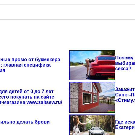
Почему 
ные промо от букмекера
выбира
: главная специфика
секса?
ия
Закажит
ля детей от 0 до 7 лет
Санкт-П
его покупать на сайте
«Стиму
-магазина www.zaitsew.ru/
вильно делать брови
Где иск
Екатери