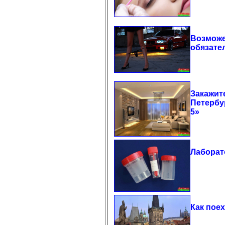
Возможе
обязате
Закажит
Петербу
5»
Лаборат
Как пое