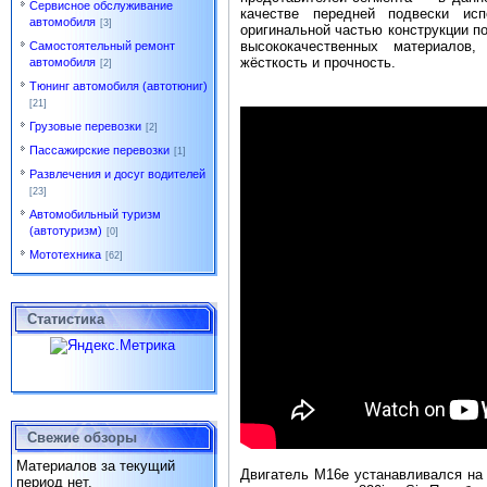
Сервисное обслуживание
качестве передней подвески ис
автомобиля
[3]
оригинальной частью конструкции по
высококачественных материалов
Самостоятельный ремонт
жёсткость и прочность.
автомобиля
[2]
Тюнинг автомобиля (автотюниг)
[21]
Грузовые перевозки
[2]
Пассажирские перевозки
[1]
Развлечения и досуг водителей
[23]
Автомобильный туризм
(автотуризм)
[0]
Мототехника
[62]
Статистика
Свежие обзоры
Материалов за текущий
Двигатель М16е устанавливался на 
период нет.