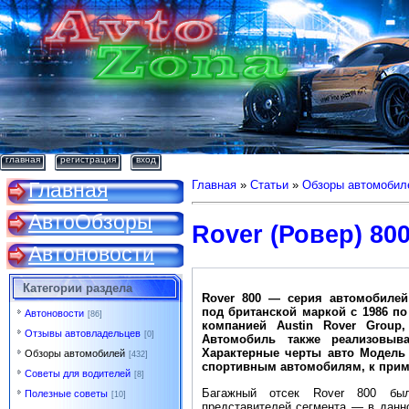
главная
регистрация
вход
Главная
Главная
»
Статьи
»
Обзоры автомобил
АвтоОбзоры
Rover (Ровер) 80
Автоновости
Категории раздела
Rover 800 — серия автомобилей
под британской маркой с 1986 по
Автоновости
[86]
компанией Austin Rover Group
Отзывы автовладельцев
[0]
Автомобиль также реализовыва
Характерные черты авто Модель
Обзоры автомобилей
[432]
спортивным автомобилям, к приме
Советы для водителей
[8]
Багажный отсек Rover 800 бы
Полезные советы
[10]
представителей сегмента — в данн