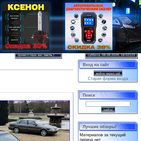
приветствую вас
гость
|
rss
суббота, 08.08.2026, 18:02123
Вход на сайт
войти через uid
Старая форма входа
Поиск
Лучшие обзоры!
Материалов за текущий
период нет.