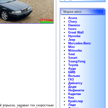
Марки авто
Acura
Chery
Daewoo
Isuzu
Great Wall
Hyundai
Jeep
Mercedes-Benz
Mini
Mitsuoka
Seat
Smart
SsangYong
Toyota
Ауди
БМВ
Вольво
ГАЗ
Дайхатсу
Додж
Инфинити
Кадилак
Киа
Крайслер
Лада
й впрыска, задавал тон скоростным