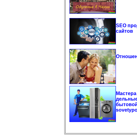
SEO про
сайтов
Отношен
Мастера
дельные
бытовой
sovetyp