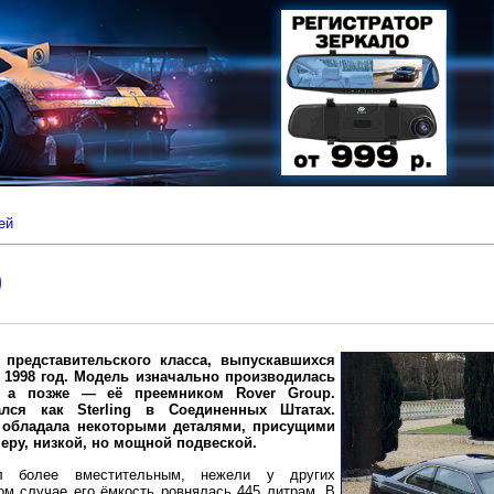
ей
0
 представительского класса, выпускавшихся
 1998 год. Модель изначально производилась
, а позже — её преемником Rover Group.
лся как Sterling в Соединенных Штатах.
 обладала некоторыми деталями, присущими
ру, низкой, но мощной подвеской.
л более вместительным, нежели у других
ом случае его ёмкость ровнялась 445 литрам. В