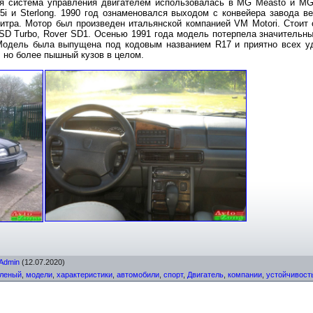
ая система управления двигателем использовалась в MG Measto и MG 
i и Sterlong. 1990 год ознаменовался выходом с конвейера завода ве
литра. Мотор был произведен итальянской компанией VM Motori. Стоит 
SD Turbo, Rover SD1. Осенью 1991 года модель потерпела значительны
. Модель была выпущена под кодовым названием R17 и приятно всех у
 но более пышный кузов в целом.
Admin
(12.07.2020)
еленый
,
модели
,
характеристики
,
автомобили
,
спорт
,
Двигатель
,
компании
,
устойчивост