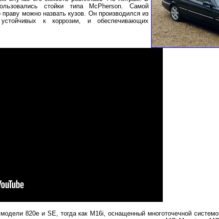
пользовались стойки типа McPherson. Самой
 праву можно назвать кузов. Он производился из
, устойчивых к коррозии, и обеспечивающих
модели 820е и SE, тогда как M16i, оснащенный многоточечной системо