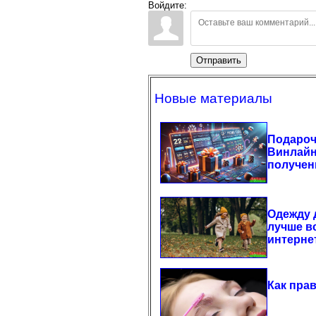
Войдите:
Отправить
Новые материалы
Подароч
Винлайн
получен
Одежду д
лучше вс
интернет
Как пра