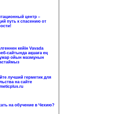
тационный центр –
ий путь к спасению от
ости!
елгеннен кейін Vavada
веб-сайтында ақшаға ең
құмар ойын мазмұнын
бастаймыз
те лучший герметик для
льства на сайте
meticplus.ru
хать на обучение в Чехию?