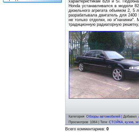
характеристикам 820i и Si. Подобн
Honda устанавливался в модели 825
дизельного агрегата объемом 2, 5 
разрабатывала двигатель для 2400 
не только отделки, но и"начинки"
традиционную радиаторную решетку,
Категория
:
Обзоры автомобилей
|
Добавил
:
Просмотров
:
1064
|
Теги
:
СТОЙКА
,
кузов
,
з
Всего комментариев
:
0