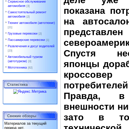
деле уже
Сервисное обслуживание
автомобиля
[3]
показана пот
Самостоятельный ремонт
автомобиля
[2]
на автосал
Тюнинг автомобиля (автотюниг)
[21]
предс
Грузовые перевозки
[2]
североамер
Пассажирские перевозки
[1]
Развлечения и досуг водителей
Спустя не
[23]
Автомобильный туризм
японцы дора
(автотуризм)
[0]
Мототехника
[62]
кроссовер
потребител
Статистика
Правда, в 
внешности ни
зато в то
Свежие обзоры
Материалов за текущий
технической
период нет.