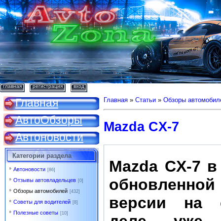
главная
регистрация
вход
Главная
Главная
»
Статьи
»
Обзоры автомобил
АвтоОбзоры
Mazda CX-7
Автоновости
Категории раздела
Mazda CX-7 в
Автоновости
[86]
обновленной
Отзывы автовладельцев
[0]
Обзоры автомобилей
[432]
версии на 
Советы для водителей
[8]
Полезные советы
[10]