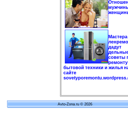
Отноше
мужчин
женщин
Мастера
ленремо
дадут
дельны
советы 
ремонту
бытовой техники и жилья н
сайте
sovetyporemontu.wordpress
Avto-Zona.ru © 2026