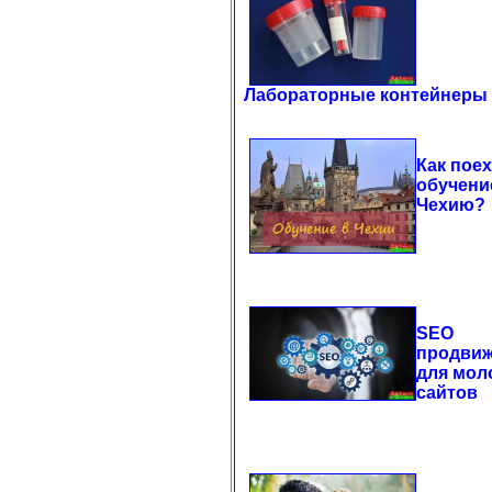
Лабораторные контейнеры
Как поех
обучени
Чехию?
SEO
продви
для мол
сайтов