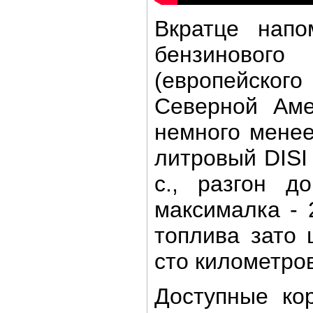
Вкратце напо
бензинов
(европейског
Северной Аме
немного менее
литровый DISI
с., разгон д
максималка - 
топлива зато 
сто километров
Доступные ко