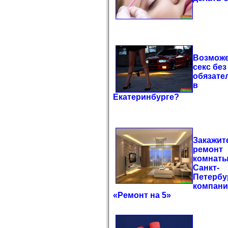
Возможе
секс без
обязате
в
Екатеринбурге?
Закажит
ремонт
комнаты
Санкт-
Петербу
компан
«Ремонт на 5»