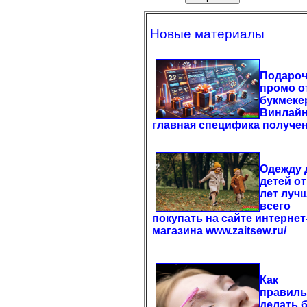
Новые материалы
Подаро
промо о
букмеке
Винлайн
главная специфика получе
Одежду 
детей от
лет луч
всего
покупать на сайте интернет
магазина www.zaitsew.ru/
Как
правил
делать 