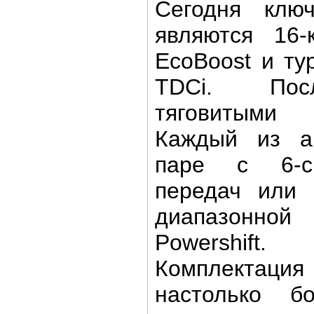
Сегодня клю
являются 16-
EcoBoost и т
TDCi. Пос
тяговитыми
Каждый из аг
паре с 6-ск
передач или 
диапазонн
Powershif
Комплекта
настолько б