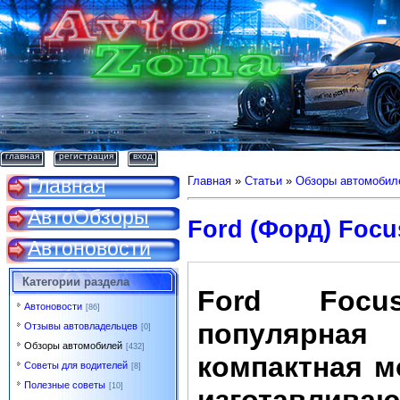
главная
регистрация
вход
Главная
Главная
»
Статьи
»
Обзоры автомобил
АвтоОбзоры
Ford (Форд) Focu
Автоновости
Категории раздела
Ford Foc
Автоновости
[86]
популярная
Отзывы автовладельцев
[0]
Обзоры автомобилей
[432]
компактная м
Советы для водителей
[8]
Полезные советы
[10]