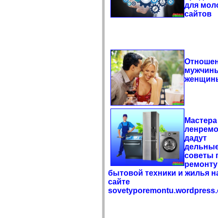
для мол
сайтов
Отноше
мужчин
женщин
Мастера
ленремо
дадут
дельны
советы 
ремонту
бытовой техники и жилья н
сайте
sovetyporemontu.wordpress