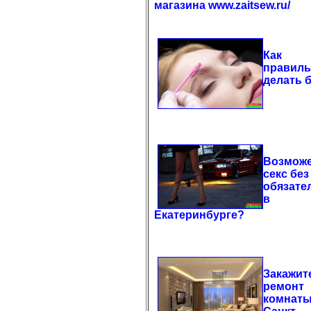
магазина www.zaitsew.ru/
Как
правил
делать 
Возможе
секс без
обязате
в
Екатеринбурге?
Закажит
ремонт
комнаты