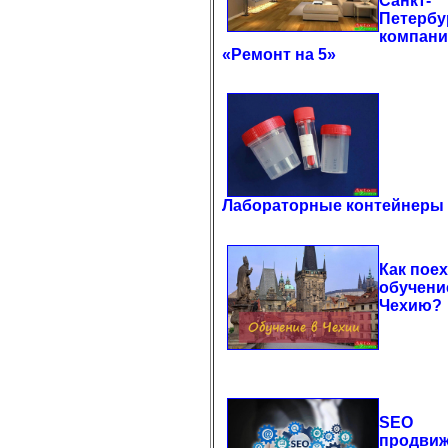
Санкт-
Петербу
компан
«Ремонт на 5»
Лабораторные контейнеры
Как поех
обучени
Чехию?
SEO
продви