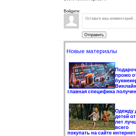
Войдите:
Отправить
Новые материалы
Подаро
промо о
букмеке
Винлайн
главная специфика получе
Одежду 
детей от
лет луч
всего
покупать на сайте интернет