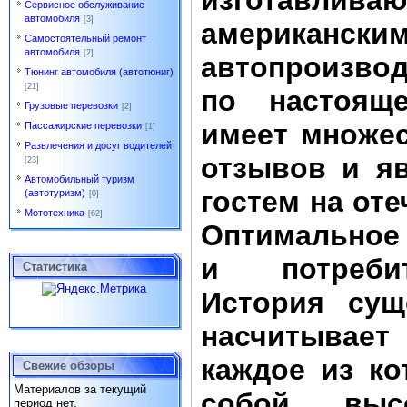
изготавлива
Сервисное обслуживание
автомобиля
[3]
американски
Самостоятельный ремонт
автомобиля
[2]
автопроизвод
Тюнинг автомобиля (автотюниг)
[21]
по настоящ
Грузовые перевозки
[2]
имеет множе
Пассажирские перевозки
[1]
Развлечения и досуг водителей
отзывов и я
[23]
Автомобильный туризм
гостем на от
(автотуризм)
[0]
Мототехника
[62]
Оптимальное
и потребит
Статистика
История сущ
насчитывае
каждое из ко
Свежие обзоры
Материалов за текущий
собой выс
период нет.