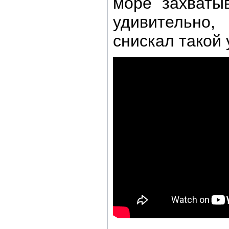
море захваты
удивительн
снискал такой 