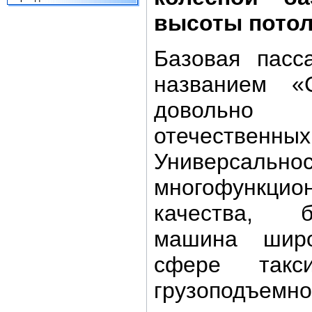
высоты потол
Базовая пасс
названием «C
довольно
отечественн
Универ
многофункцио
качества, 
машина широ
сфере такс
грузоподъе