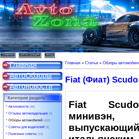
главная
регистрация
вход
Главная
Главная
»
Статьи
»
Обзоры автомобил
АвтоОбзоры
Fiat (Фиат) Scudo
Автоновости
Категории раздела
Fiat Scu
Автоновости
[86]
минивэн,
Отзывы автовладельцев
[0]
Обзоры автомобилей
[432]
выпускающий
Советы для водителей
[8]
Полезные советы
[10]