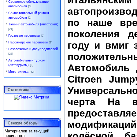
итальянским
Сервисное обслуживание
автомобиля
[3]
автопроизвод
Самостоятельный ремонт
автомобиля
[2]
по наше вре
Тюнинг автомобиля (автотюниг)
[21]
поколения д
Грузовые перевозки
[2]
году и вмиг 
Пассажирские перевозки
[1]
Развлечения и досуг водителей
положите
[23]
Автомобильный туризм
Автомобиль 
(автотуризм)
[0]
Мототехника
[62]
Citroen Jump
Универсальн
Статистика
черта На в
предоставляе
модификац
Свежие обзоры
Материалов за текущий
колёсной б
период нет.