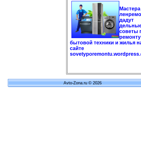
Мастера
ленремо
дадут
дельны
советы 
ремонту
бытовой техники и жилья н
сайте
sovetyporemontu.wordpress
Avto-Zona.ru © 2026