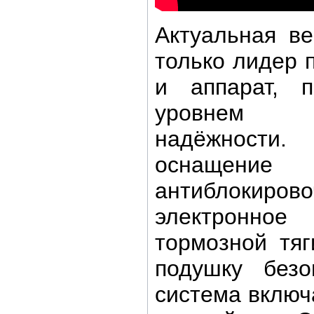
Актуальная в
только лидер 
и аппарат, 
уровнем 
надёжност
оснащени
антиблокиров
электронно
тормозной тя
подушку безо
система включ