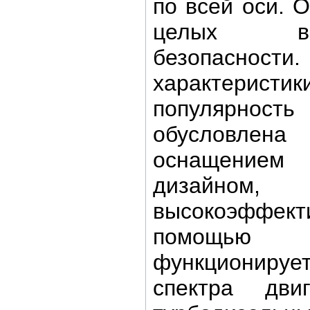
по всей оси. 
целых во
безопаснос
характер
популярно
обусловле
оснащение
дизайн
высокоэффект
помощью
функциониру
спектра дви