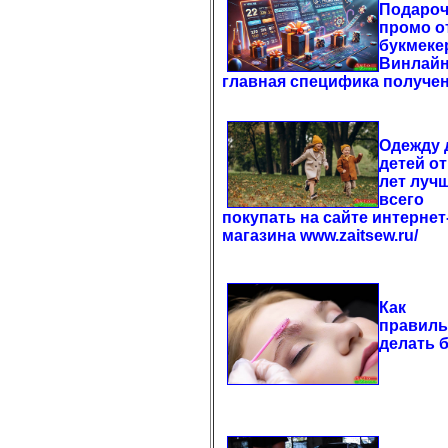
Подаро
промо о
букмеке
Винлайн
главная специфика получе
Одежду 
детей от
лет луч
всего
покупать на сайте интернет
магазина www.zaitsew.ru/
Как
правил
делать 