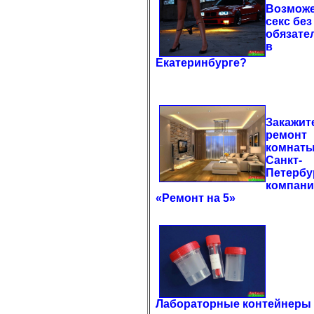
Возможе
секс без
обязате
в
Екатеринбурге?
Закажит
ремонт
комнаты
Санкт-
Петербу
компан
«Ремонт на 5»
Лабораторные контейнеры