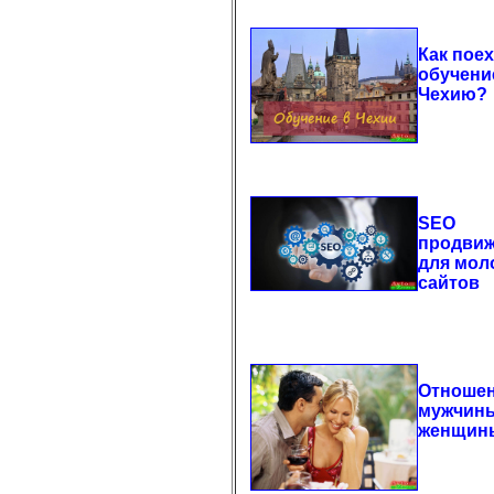
Как поех
обучени
Чехию?
SEO
продви
для мол
сайтов
Отноше
мужчин
женщин