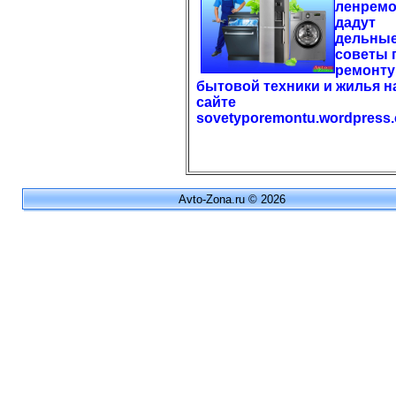
ленремо
дадут
дельны
советы 
ремонту
бытовой техники и жилья н
сайте
sovetyporemontu.wordpress
Avto-Zona.ru © 2026