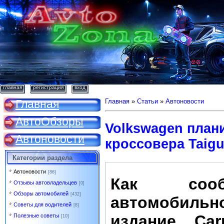
главная
регистрация
вход
Главная
Главная
»
Статьи
»
Автоновости
АвтоОбзоры
Volkswagen плани
Автоновости
кроссовера Taig
Категории раздела
Автоновости
[86]
Как сооб
Отзывы автовладельцев
[0]
Обзоры автомобилей
[432]
автомобильн
Советы для водителей
[8]
издание Carp
Полезные советы
[10]