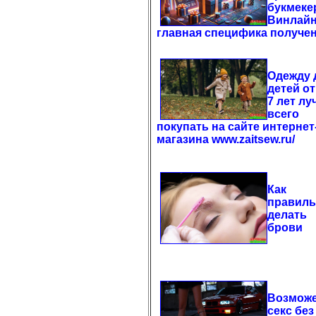
букмеке
Винлайн
главная специфика получе
Одежду 
детей от
7 лет лу
всего
покупать на сайте интернет
магазина www.zaitsew.ru/
Как
правил
делать
брови
Возможе
секс без