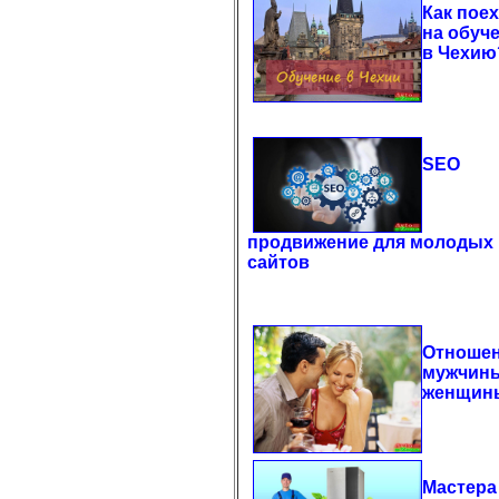
Как пое
на обуч
в Чехию
SEO
продвижение для молодых
сайтов
Отноше
мужчин
женщин
Мастера