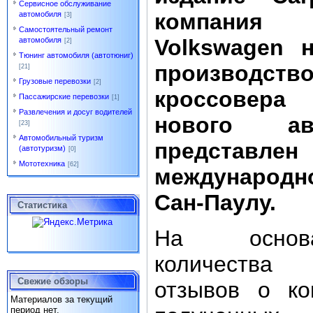
Сервисное обслуживание
компания
автомобиля
[3]
Самостоятельный ремонт
Volkswagen 
автомобиля
[2]
Тюнинг автомобиля (автотюниг)
производ
[21]
Грузовые перевозки
[2]
кроссовера 
Пассажирские перевозки
[1]
Развлечения и досуг водителей
нового а
[23]
Автомобильный туризм
представле
(автотуризм)
[0]
Мототехника
[62]
международн
Сан-Паулу.
Статистика
На основ
количества
Свежие обзоры
отзывов о ко
Материалов за текущий
период нет.