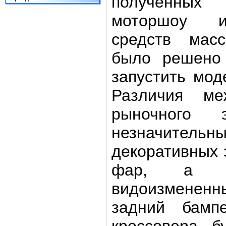
полученных
моторшоу и
средств мас
было решено
запустить мод
Различия ме
рыночного э
незначительн
декоративных 
фар, а т
видоизмене
задний бамп
кроссовера б