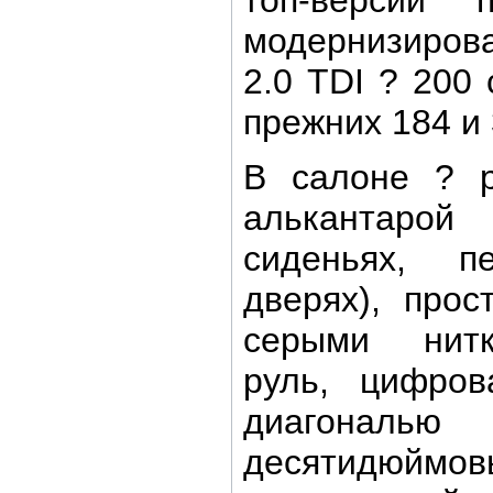
модернизиро
2.0 TDI ? 200
прежних 184 и 
В салоне ? р
алькантаро
сиденьях, 
дверях), про
серыми нитк
руль, цифров
диагональ
десятидю