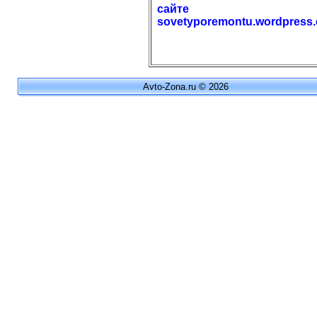
сайте
sovetyporemontu.wordpress
Avto-Zona.ru © 2026