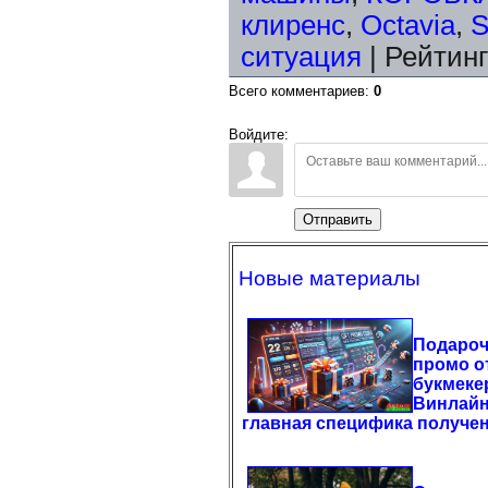
клиренс
,
Octavia
,
S
ситуация
|
Рейтинг
Всего комментариев
:
0
Войдите:
Отправить
Новые материалы
Подаро
промо о
букмеке
Винлайн
главная специфика получе