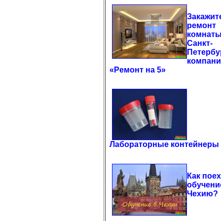
Закажит
ремонт
комнаты
Санкт-
Петербу
компан
«Ремонт на 5»
Лабораторные контейнеры
Как поех
обучени
Чехию?