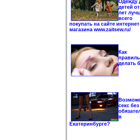
Одежду 
детей от
лет луч
всего
покупать на сайте интернет
магазина www.zaitsew.ru/
Как
правил
делать 
Возможе
секс без
обязате
в
Екатеринбурге?