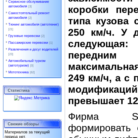
Сервисное обслуживание
коробки пер
автомобиля
[3]
Самостоятельный ремонт
типа кузова 
автомобиля
[2]
Тюнинг автомобиля (автотюниг)
250 км/ч. У 
[21]
Грузовые перевозки
[2]
следующа
Пассажирские перевозки
[1]
Развлечения и досуг водителей
передн
[23]
Автомобильный туризм
максимальная
(автотуризм)
[0]
Мототехника
[62]
249 км/ч, а с
модифика
Статистика
превышает 12
Фирма Sk
Свежие обзоры
формировать 
Материалов за текущий
период нет.