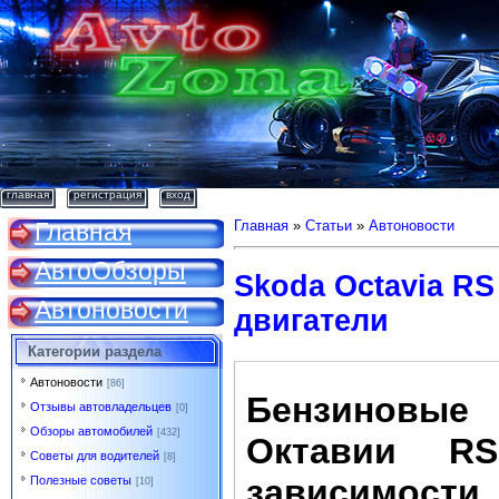
главная
регистрация
вход
Главная
Главная
»
Статьи
»
Автоновости
АвтоОбзоры
Skoda Octavia R
Автоновости
двигатели
Категории раздела
Автоновости
[86]
Бензиновые
Отзывы автовладельцев
[0]
Обзоры автомобилей
[432]
Октавии R
Советы для водителей
[8]
зависимос
Полезные советы
[10]