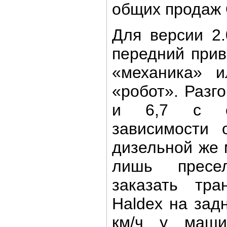
общих продаж 
Для версии 2
передний прив
«механика» и
«робот». Разго
и 6,7 с со
зависимости 
дизельной же
лишь пресе
заказать тр
Haldex на зад
км/ч у маш