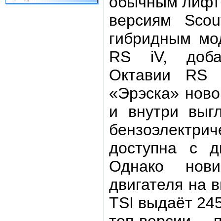
обычным лифт
версиям Scou
гибридным мо
RS iV, доба
Октавии RS б
«Эрэска» ново
и внутри выг
бензоэлектри
доступна с д
Однако нов
двигателя на 
TSI выдаёт 245
топ-версии 