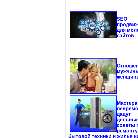
SEO
продви
для мол
сайтов
Отноше
мужчин
женщин
Мастера
ленремо
дадут
дельны
советы 
ремонту
бытовой техники и жилья н